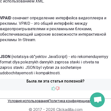
с использованием XML.
VPAID
означает определение интерфейса видеоплеера и
рекламы. VPAID - это общий интерфейс между
видеопроигрывателями и рекламными блоками,
обеспечивающий широкие возможности интерактивной
рекламы In-Stream.
JSON
(notatsiya ob"yektov JavaScript) - eto rekomenduyemyy
format dlya poleznykh dannykh zaprosa stavki i otveta na
zapros stavki. JSON byl vybran za sochetaniye
udobochitayemosti i kompaktnosti.
Была ли эта статья полезной?
Like
Dislike
Условия использования
Политика конфиденциальности
© 2017 - 2026 Clickadilla.com