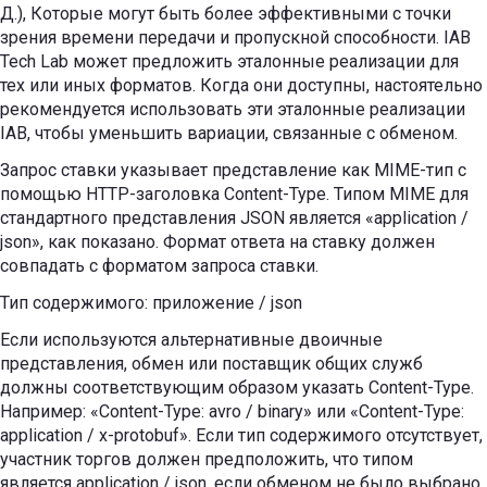
Д.), Которые могут быть более эффективными с точки
зрения времени передачи и пропускной способности. IAB
Tech Lab может предложить эталонные реализации для
тех или иных форматов. Когда они доступны, настоятельно
рекомендуется использовать эти эталонные реализации
IAB, чтобы уменьшить вариации, связанные с обменом.
Запрос ставки указывает представление как MIME-тип с
помощью HTTP-заголовка Content-Type. Типом MIME для
стандартного представления JSON является «application /
json», как показано. Формат ответа на ставку должен
совпадать с форматом запроса ставки.
Тип содержимого: приложение / json
Если используются альтернативные двоичные
представления, обмен или поставщик общих служб
должны соответствующим образом указать Content-Type.
Например: «Content-Type: avro / binary» или «Content-Type:
application / x-protobuf». Если тип содержимого отсутствует,
участник торгов должен предположить, что типом
является application / json, если обменом не было выбрано