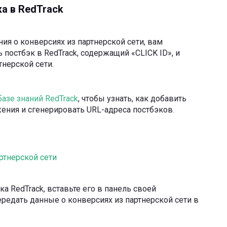
а в RedTrack
ия о конверсиях из партнерской сети, вам
постбэк в RedTrack, содержащий «CLICK ID», и
тнерской сети.
базе знаний RedTrack
, чтобы узнать, как добавить
жения и сгенерировать URL-адреса постбэков.
ртнерской сети
а RedTrack, вставьте его в панель своей
ередать данные о конверсиях из партнерской сети в