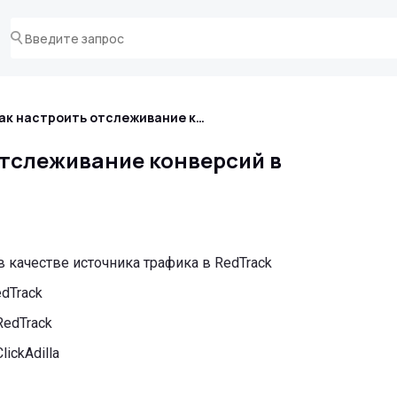
Как настроить отслеживание конверсий в RedTrack?
отслеживание конверсий в
 в качестве источника трафика в RedTrack
dTrack
RedTrack
ickAdilla