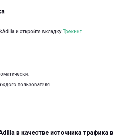
ка
kAdilla и откройте вкладку
Трекинг
томатически.
аждого пользователя.
dilla в качестве источника трафика в