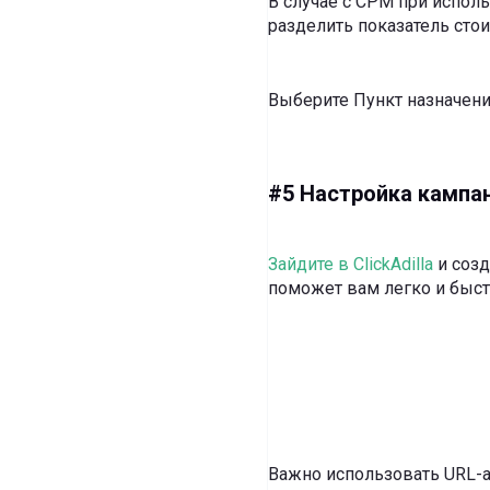
В случае с CPM при испол
разделить показатель стои
Выберите Пункт назначени
#5 Настройка кампани
Зайдите в ClickAdilla
и созд
поможет вам легко и быст
Важно использовать URL-а