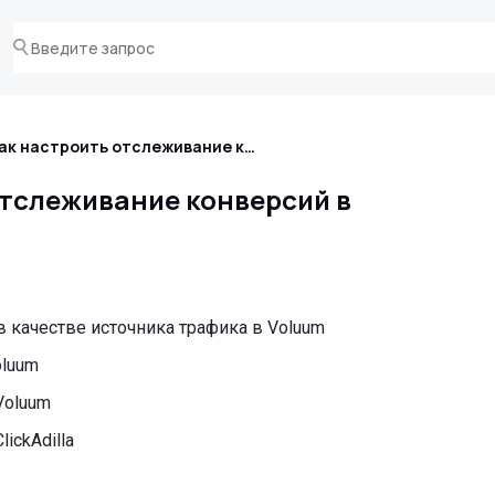
Как настроить отслеживание конверсий в Voluum?
отслеживание конверсий в
 в качестве источника трафика в Voluum
oluum
Voluum
ickAdilla