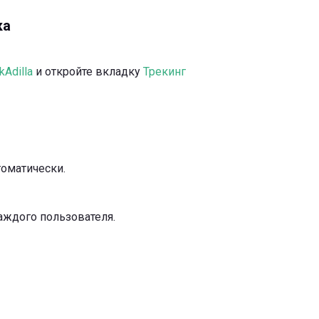
ка
kAdilla
и откройте вкладку
Трекинг
томатически.
аждого пользователя.