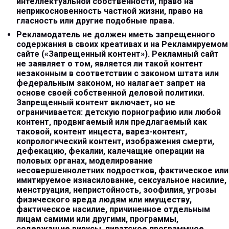
интеллектуальной собственности, право на
неприкосновенность частной жизни, право на
гласность или другие подобные права.
Рекламодатель не должен иметь запрещенного
содержания в своих креативах и на Рекламируемом
сайте («Запрещенный контент»). Рекламный сайт
не заявляет о том, является ли такой контент
незаконным в соответствии с законом штата или
федеральным законом, но налагает запрет на
основе своей собственной деловой политики.
Запрещенный контент включает, но не
ограничивается: детскую порнографию или любой
контент, продвигаемый или предлагаемый как
таковой, контент инцеста, варез-контент,
копрологический контент, изображения смерти,
дефекацию, фекалии, калечащие операции на
половых органах, моделирование
несовершеннолетних подростков, фактическое или
имитируемое изнасилование, сексуальное насилие,
менструация, непристойность, зоофилия, угрозы
физического вреда людям или имуществу,
фактическое насилие, причиненное отдельным
лицам самими или другими, программы,
содержащие вирусы, пиратское программное