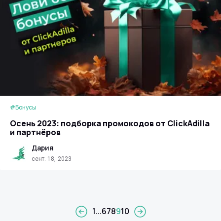
#Бонусы
Осень 2023: подборка промокодов от ClickAdilla
и партнёров
Дария
сент. 18, 2023
1
...
6
7
8
9
10