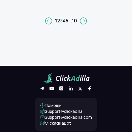
1
2
3
4
5
...
10
Помощь
Support@clickadilla
support@clickadilla.com
ClickadillaBot