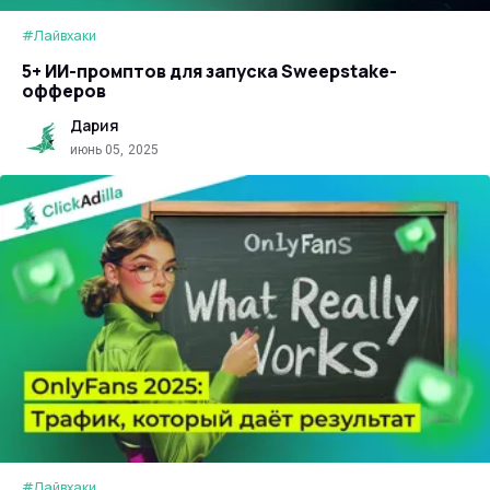
#Лайвхаки
5+ ИИ-промптов для запуска Sweepstake-
офферов
Дария
июнь 05, 2025
#Лайвхаки