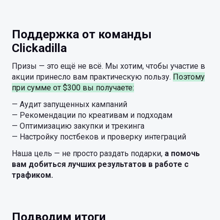
Поддержка от команды
Clickadilla
Призы — это ещё не всё. Мы хотим, чтобы участие в
акции принесло вам практическую пользу.
Поэтому
при сумме от $300 вы получаете:
— Аудит запущенных кампаний
— Рекомендации по креативам и подходам
— Оптимизацию закупки и трекинга
— Настройку постбеков и проверку интеграций
Наша цель — не просто раздать подарки,
а помочь
вам добиться лучших результатов в работе с
трафиком.
Подводим итоги