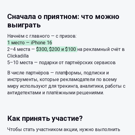
Сначала о приятном: что можно
выиграть
Начнём с главного — с призов:
1 место — iPhone 16
2–4 места —
$300, $200 и $100
на рекламный счёт в
Clickadilla
5–10 места — подарки от партнёрских сервисов
В числе партнёров — платформы, подписки и
инструменты, которые рекламодатели по всему
миру используют для трекинга, аналитики, работы с
антидетектами и платёжными решениями.
Как принять участие?
Чтобы стать участником акции, нужно выполнить