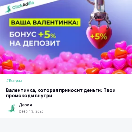
#Бонусы
Валентинка, которая приносит деньги: Твои
промокоды внутри
Дария
февр. 13, 2026