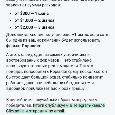
зависит от суммы расходов:
от $300 — 1 шанс
от $1,000 — 2 шанса
от $2,000 — 3 шанса
Дополнительно вы получите ещё
+1 шанс
, если хотя
бы одна из ваших кампаний будет использовать
формат
Popunder
.
А это, к слову, один из самых устойчивых и
востребованных форматов — его стабильно
используют топовые рекламодатели. Так что
поводов попробовать Popunder сразу несколько: он
быстро дает большой охват, стабильно конвертит,
работает даже при небольших бюджетах — и
вдобавок приближает вас к розыгрышу.
В сентябре мы случайным образом определим
победителей.
Итоги опубликуем в Telegram-канале
Clickadilla и отправим по email.