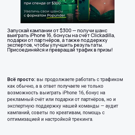
Запускай кампании от $300 — получи шанс
выиграть iPhone 16, бонусы на счёт Clickadilla,
подарки от партнёров, а также поддержку
экспертов, чтобы улучшить результаты.
Присоединяйся и превращай трафик в призы!
Всё просто:
вы продолжаете работать с трафиком
как обычно, а в ответ получаете не только
возможность выиграть iPhone 16, бонус на
рекламный счёт или подарки от партнёров, но и
экспертную поддержку нашей команды — аудит
кампаний, советы по креативам, помощь с
оптимизацией и настройкой трекинга.