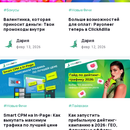
#Бонусы
#Новые Фичи
Валентинка, которая
Больше возможностей
приносит деньги: Твои
для оплат: Payoneer
промокоды внутри
теперь в ClickAdilla
Дария
Дария
февр. 13, 2026
февр. 12, 2026
#Новые Фичи
#Лайвхаки
Smart CPM на In-Page: Как
Как запустить
выкупать максимум
прибыльную дейтинг-
трафика по лучшей цене
кампанию в 2026: ГЕО,
форматы и офферы