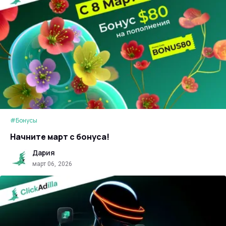
#Бонусы
Начните март с бонуса!
Дария
март 06, 2026