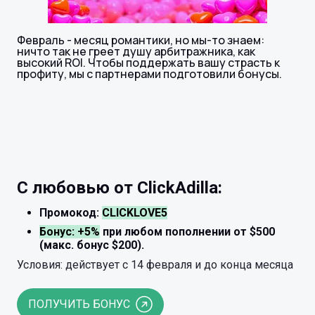
Февраль - месяц романтики, но мы-то знаем:
ничто так не греет душу арбитражника, как
высокий ROI. Чтобы поддержать вашу страсть к
профиту, мы с партнерами подготовили бонусы.
С любовью от ClickAdilla:
Промокод:
CLICKLOVE5
Бонус: +5%
при любом пополнении от $500
(макс. бонус $200).
Условия: действует с 14 февраля и до конца месяца
ПОЛУЧИТЬ БОНУС