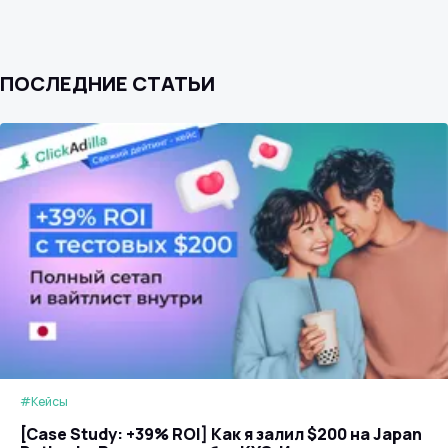
ПОСЛЕДНИЕ СТАТЬИ
#Кейсы
[Case Study: +39% ROI] Как я залил $200 на Japan