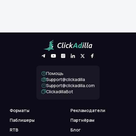
Помощь
Support@clickadilla
support@clickadilla.com
ClickadillaBot
Форматы
Рекламодатели
Паблишеры
Партнёрам
RTB
Блог