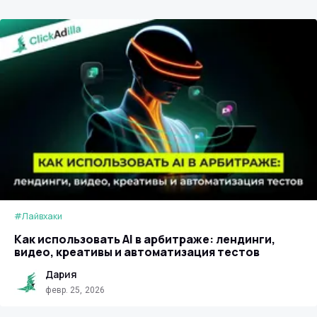
#Лайвхаки
Как использовать AI в арбитраже: лендинги,
видео, креативы и автоматизация тестов
Дария
февр. 25, 2026