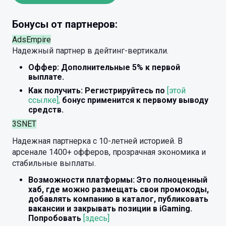
Бонусы от партнеров:
AdsEmpire
Надежный партнер в дейтинг-вертикали.
Оффер: Дополнительные 5% к первой
выплате.
Как получить: Регистрируйтесь по
[этой
ссылке],
бонус применится к первому выводу
средств.
3SNET
Надежная партнерка с 10-летней историей. В
арсенале 1400+ офферов, прозрачная экономика и
стабильные выплаты.
Возможности платформы: Это полноценный
хаб, где можно размещать свои промокоды,
добавлять компанию в каталог, публиковать
вакансии и закрывать позиции в iGaming.
Попробовать
[здесь]