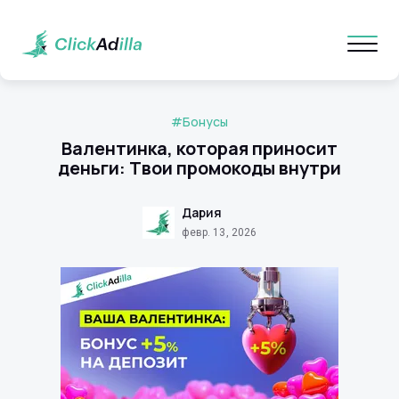
#Бонусы
Валентинка, которая приносит
деньги: Твои промокоды внутри
Дария
февр. 13, 2026