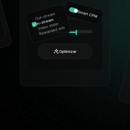
Smart CPM
Out-stream
In-stream
Video slider
Rewarded ads
Optimizar