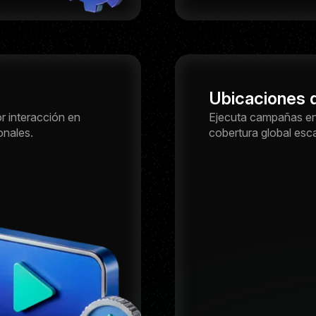
Ubicaciones d
or interacción en
Ejecuta campañas en 
onales.
cobertura global esca