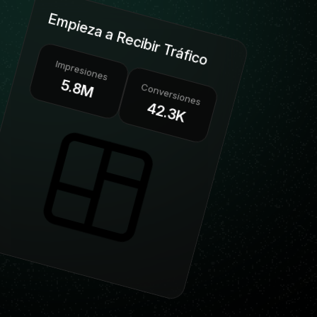
Empieza a Recibir Tráfico
Impresiones
5.8M
Conversiones
42.3K