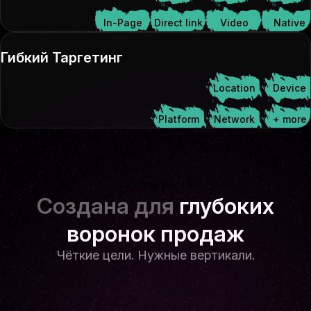
In-Page
Direct link
Video
Native
Гибкий Таргетинг
Location
Device
Platform
Network
+ more
Цели роста
Создана для
глубоких
воронок продаж
Чёткие цели. Нужные вертикали.