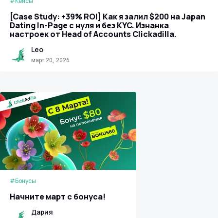
#Кейсы
[Case Study: +39% ROI] Как я залил $200 на Japan
Dating In-Page с нуля и без KYC. Изнанка
настроек от Head of Accounts Clickadilla.
Leo
март 20, 2026
#Бонусы
Начните март с бонуса!
Дария