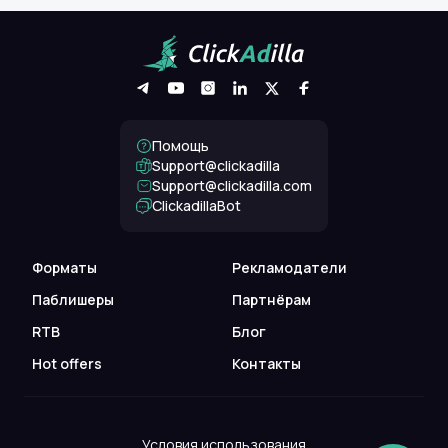
Помощь
Support@clickadilla
support@clickadilla.com
ClickadillaBot
Форматы
Рекламодатели
Паблишеры
Партнёрам
RTB
Блог
Hot offers
Контакты
Условия использования