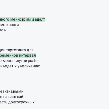
ного мейнстрим и адалт
озможности
тов.
ии таргетинга для
ременной интервал
 места внутри push-
риведет к увеличению
 неактивными
н на ваш сайт,
дать долгосрочных