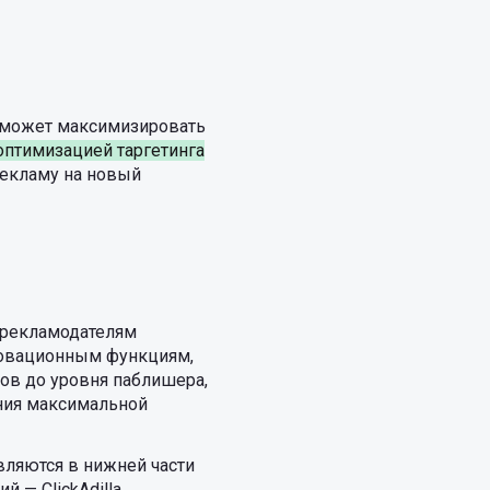
поможет максимизировать
оптимизацией таргетинга
екламу на новый
я рекламодателям
новационным функциям,
ов до уровня паблишера,
ения максимальной
вляются в нижней части
 — ClickAdilla