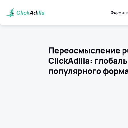
Формат
Переосмысление p
ClickAdilla: глоба
популярного форм