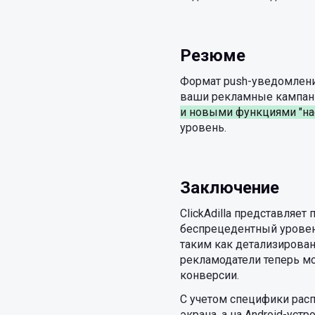
Резюме
Формат push-уведомлений
ваши рекламные кампани
и новыми функциями "на
уровень.
Заключение
ClickAdilla представляе
беспрецедентный уровен
таким как детализирован
рекламодатели теперь м
конверсии.
С учетом специфики рас
экрана, а на Android-уст