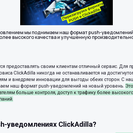
овлением мы поднимаем наш формат push-уведомлений 
более высокого качества и улучшенную производительно
мится предоставлять своим клиентам отличный сервис. Для 
иса ClickAdilla никогда не останавливается на достигнуто
иям и внедряем инновации для выгоды обеих сторон. С н
аем наш формат push-уведомлений на новый уровень.
Эт
телям больше контроля, доступ к трафику более высоког
паний.
h-уведомлениях ClickAdilla?