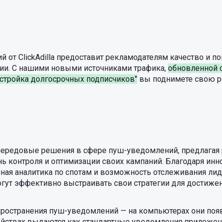
 от ClickAdilla предоставит рекламодателям качество и 
и. С нашими новыми источниками трафика,
обновленной 
стройка долгосрочных подписчиков"
вы поднимете свою р
т передовые решения в сфере пуш-уведомлений, предлага
ь контроля и оптимизации своих кампаний. Благодаря ин
ная аналитика по спотам и возможность отслеживания лид
огут эффективно выстраивать свои стратегии для достиж
пространения пуш-уведомлений — на компьютерах они поя
ройствах выдаются как стандартные уведомления приложений