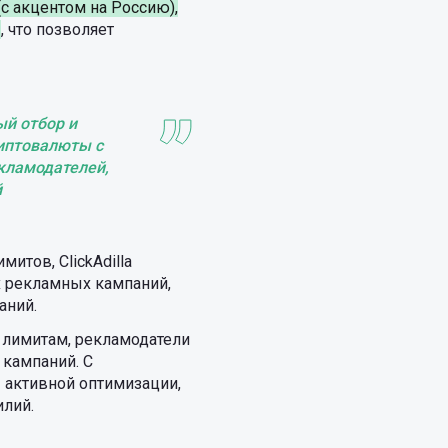
(с акцентом на Россию),
ы
, что позволяет
ый отбор и
иптовалюты с
кламодателей,
й
итов, ClickAdilla
 рекламных кампаний,
аний.
 лимитам, рекламодатели
 кампаний. С
 активной оптимизации,
илий.