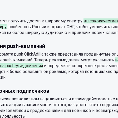
а
гут получить доступ к широкому спектру
высококачествен
иру
, особенно в России и странах СНГ, чтобы увеличить в
ься на более широкую аудиторию и привлечь новых клиен
ия push-кампаний
рмата push ClickAdilla также представила продвинутые опц
 push-кампаний. Теперь рекламодатели могут указывать
в
 на push-уведомления
и определять конкретные рекламные
ет к более релевантной рекламе, которая потенциально п
ии.
очных подписчиков
писки позволит вам нацеливаться и взаимодействовать с
ать акции в зависимости от того, как долго кто-то подписа
ользователей с предложениями для новичков и вознаграж
 лояльность.