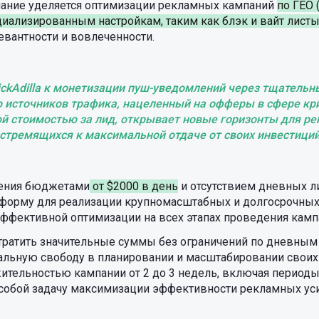
нимание уделяется оптимизации рекламных кампаний
по ГЕО 
циализированным настройкам, таким как блэк и вайт лист
вантности и вовлеченности.
ickAdilla к монетизации пуш-уведомлений через тщательн
 источников трафика, нацеленный на офферы в сфере кр
й стоимостью за лид, открывает новые горизонты для ре
стремящихся к максимальной отдаче от своих инвестици
ения бюджетами
от $2000 в день
и отсутствием дневных лим
форму для реализации крупномасштабных и долгосрочных
эффективной оптимизации на всех этапах проведения камп
ратить значительные суммы без ограничений по дневным
икальную свободу в планировании и масштабировании своих
тельностью кампании от 2 до 3 недель, включая периоды
 собой задачу максимизации эффективности рекламных ус