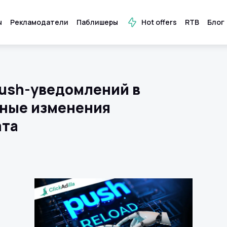
ы
Рекламодатели
Паблишеры
Hot offers
RTB
Блог
ush-уведомлений в
льные изменения
ата