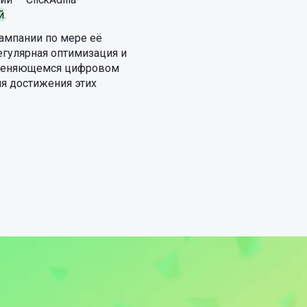
й
.
кампании по мере её
егулярная оптимизация и
о меняющемся цифровом
ля достижения этих