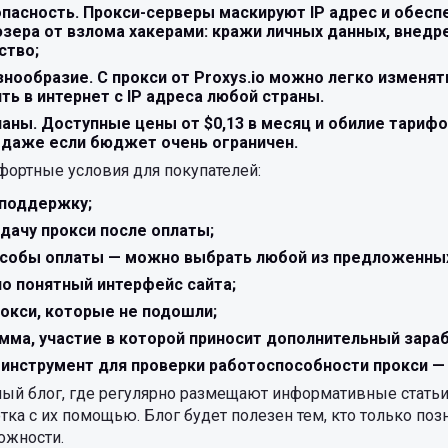
пасность. Прокси-серверы маскируют IP адрес и обесп
зера от взлома хакерами: кражи личных данных, внедр
ство;
нообразие. С прокси от Proxys.io можно легко изменя
ть в интернет с IP адреса любой страны.
аны. Доступные цены от $0,13 в месяц и обилие тариф
 даже если бюджет очень ограничен.
мфортные условия для покупателей:
хподдержку;
дачу прокси после оплаты;
особы оплаты — можно выбрать любой из предложенны
но понятный интерфейс сайта;
рокси, которые не подошли;
мма, участие в которой приносит дополнительный зара
инструмент для проверки работоспособности прокси — 
ный блог, где регулярно размещают информативные статьи
тка с их помощью. Блог будет полезен тем, кто только поз
ожности.