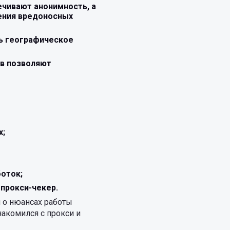
ечивают анонимность, а
ения вредоносных
ть географическое
ов позволяют
х;
боток;
прокси-чекер.
 о нюансах работы
накомился с прокси и