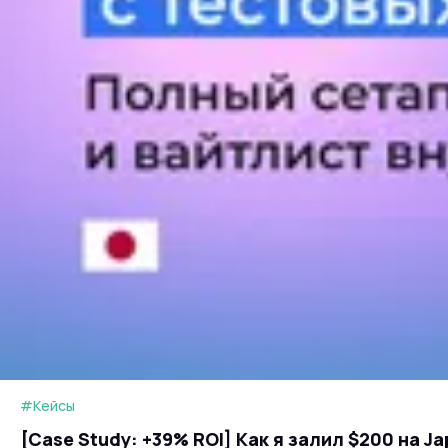
#Кейсы
[Case Study: +39% ROI] Как я залил $200 на Ja