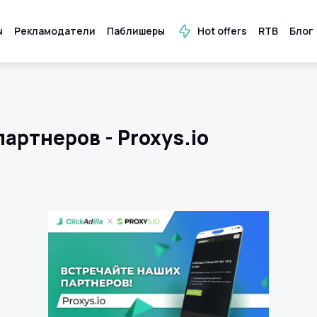
ы
Рекламодатели
Паблишеры
Hot offers
RTB
Блог
артнеров - Proxys.io