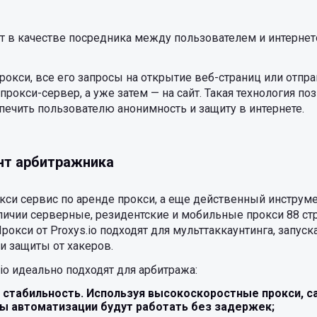
 в качестве посредника между пользователем и интернето
рокси, все его запросы на открытие веб-страниц или отпр
прокси-сервер, а уже затем — на сайт. Такая технология по
спечить пользователю анонимность и защиту в интернете.
ент арбитражника
рокси сервис по аренде прокси, а еще действенный инструм
аличии серверные, резидентские и мобильные прокси 88 ст
рокси от Proxys.io подходят для мульттаккаунтинга, запус
и защиты от хакеров.
io идеально подходят для арбитража:
 стабильность. Используя высокоскоростные прокси, с
ы автоматизации будут работать без задержек;