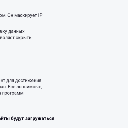
м. Он маскирует IP
авку данных
зволяет скрыть
ент для достижения
ран. Все анонимные,
ка программ
айты будут загружаться