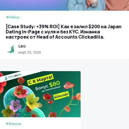
#Кейсы
[Case Study: +39% ROI] Как я залил $200 на Japan
Dating In-Page с нуля и без KYC. Изнанка
настроек от Head of Accounts Clickadilla.
Leo
март 20, 2026
#Бонусы