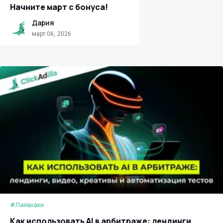
Начните март с бонуса!
Дария
март 06, 2026
#Лайвхаки
Как использовать AI в арбитраже: лендинги,