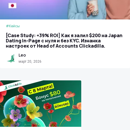
#Кейсы
[Case Study: +39% ROI] Как я залил $200 на Japan
Dating In-Page с нуля и без KYC. Изнанка
настроек от Head of Accounts Clickadilla.
Leo
март 20, 2026