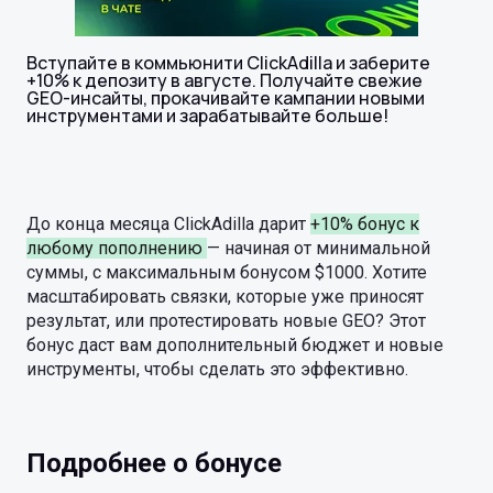
Вступайте в коммьюнити ClickAdilla и заберите
+10% к депозиту в августе. Получайте свежие
GEO-инсайты, прокачивайте кампании новыми
инструментами и зарабатывайте больше!
До конца месяца ClickAdilla дарит
+10% бонус к
любому пополнению
— начиная от минимальной
суммы, с максимальным бонусом $1000. Хотите
масштабировать связки, которые уже приносят
результат, или протестировать новые GEO? Этот
бонус даст вам дополнительный бюджет и новые
инструменты, чтобы сделать это эффективно.
Подробнее о бонусе