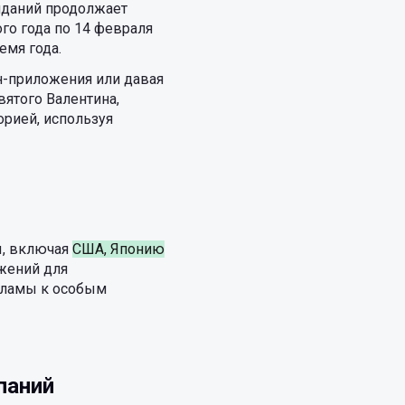
виданий продолжает
ого года по 14 февраля
емя года.
н-приложения или давая
ятого Валентина,
орией, используя
, включая
США, Японию
жений для
екламы к особым
паний