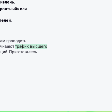
ивлечь.
ероятный» или
телей.
вам проводить
печивают
трафик высшего
ций. Приготовьтесь