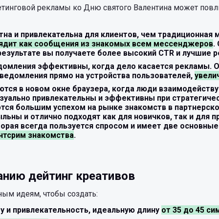
тинговой рекламы ко Дню святого Валентина может повли
етна и привлекательна для клиентов, чем традиционная 
ядит как сообщения из знакомых всем мессенджеров
.
результате вы получаете более высокий CTR и лучшие р
домления эффективны, когда дело касается рекламы. 
ведомления прямо на устройства пользователей,
увели
тся в новом окне браузера, когда люди взаимодейству
визуально привлекательны и эффективны при стратегиче
тся большим успехом на рынке знакомств в партнерско
ыльны и отлично подходят как для новичков, так и для 
орая всегда пользуется спросом и имеет две основные
нтсрим знакомства
.
анию дейтинг креативов
ым идеям, чтобы создать:
у и привлекательность, идеальную длину
от 35 до 45 с