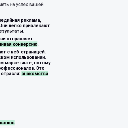
ять на успех вашей
медийная реклама,
 Они легко привлекают
езультаты.
Они отправляет
чивая конверсию
.
ют с веб-страницей.
ском использовании.
м маркетинге, потому
профессионалов. Это
 отрасли:
знакомства
имволов
.