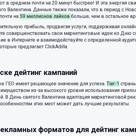
ют в среднем почти на 20 минут быстрее! И эта энергия с
ого Валентина. Данные также показали, что в период с Нов
почти на
59 миллионов лайков
больше, чем в остальное вр
чительную прибыль, продвигая услуги, поддерживая онлай
те совершенствовать свои маркетинговые идеи ко Дню св
вие в Интернете и взаимодействуйте с определенной аудит
оторые предлагает ClickAdilla.
уске дейтинг кампаний
ые ГЕО имеет решающее значение для успеха.
Tier-1
страны
реимуществом из-за высокого уровня использования прило
й. В День святого Валентина адаптация маркетинговой р
особенностям этих мест может дать лучшие результаты.
П рекламных форматов для дейтинг кам