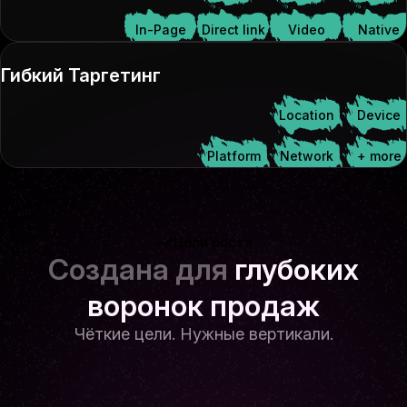
In-Page
Direct link
Video
Native
Гибкий Таргетинг
Location
Device
Platform
Network
+ more
Цели роста
Создана для
глубоких
воронок продаж
Чёткие цели. Нужные вертикали.